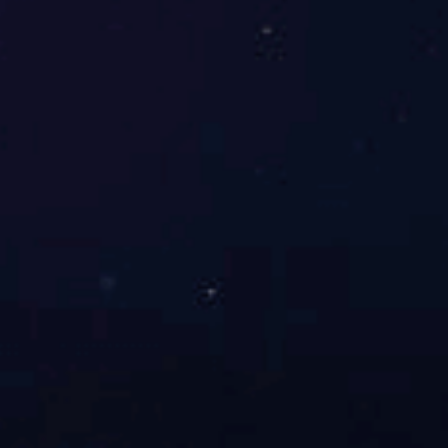
协副主席、县工商联主席邰胜英、县委统战部副部长、县工商
联党组书记、常务副主席吴东雷、MILAN米兰体育·（中国）
官方网站董事长付清武等领导班子成员深入黎平县德顺乡德顺
村开展万企兴万村、助力乡村振兴帮扶活动。并向德顺村捐赠
帮扶资金人民币20000元，用于支持该村产业发展和基础设施
建设。
查看详情

26
2025 -
09
黎平县工商联、MILAN米兰体育·（中国）官方网站联合深入
漂安村开展万企兴万村、助力乡村振兴帮扶活动
为进一步推进“万企兴万村”工作和持续推进黎平县乡村振兴建
设。2025年9月25日，黎平县工商联党组成员、副主席吴义
理、MILAN米兰体育·（中国）官方网站董事长付清武、总经
理李祖培等领导班子成员深入黎平县德顺乡漂安村开展万企兴
万村、助力乡村振兴帮扶活动。聚焦村民实际需求，以“办实
事、解难题”为核心，推动帮扶资源精准落地，并向漂安村捐