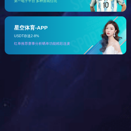
公司新闻
通知公告
视频新闻


当前位置：
首页
-
新闻资讯
-
公司新闻
03
2025 -
11
政企携手助健身、爱心捐赠暖侗乡-黎平县2025年公益体育活
动定向捐赠签约仪式