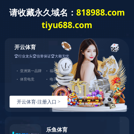
网站首页
走进通建
公司介绍
领导致辞
发展历程
组织机构