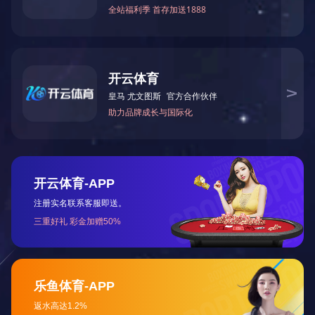
企业文化
企业视频
MILAN米兰体育·（中国）官方网站
公司新闻
通知公告
视频新闻
工程案例
案例展示
慈善活动
慈善公益
党的建设
党建工作