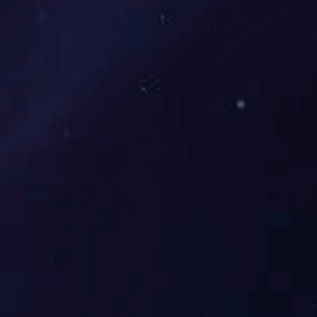
2025年10月31日，黎平县2025年公益体育活动定向捐赠签约仪
式在MILAN米兰体育·（中国）官方网站会议室圆满举行。黎
平县政协副主席、县工商联主席、县总商会会长邰胜英、县委
统战部副部长、县工商联党组书记、常务副主席吴东雷、县民
政局局长姚琼、县文体广电旅游局副局长左承玲、MILAN米
兰体育·（中国）官方网站董事长付清武、总经理李祖培及相
关代表和公司员工参加签约活动，共同见证这一政企携手推进
全民健身事业的公益时刻。此次签约活动，MILAN米兰体育
·（中国）官方网站定向捐赠善款人民币11万元，用于黎平县
公益体育活动。
查看详情

24
2025 -
10
黎平县工商联、MILAN米兰体育·（中国）官方网站联合深入
德顺村开展万企兴万村、助力乡村振兴帮扶活动
情系德顺村，助力振兴路。为进一步推进“万企兴万村”工作和
高质量推进黎平县乡村振兴建设。2025年10月24日，黎平县政