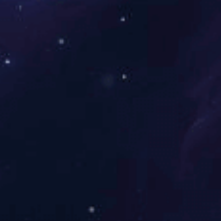


贵州通建公司党支部举行庆祝建
【概要描述】
为隆重纪念中国共产党99周年华诞，回顾党的
组织的政治功能，更好地发挥党组织的战斗堡垒作用和党员的先锋
苦朴素本色”为主题的座谈会暨学习党章、歌颂党恩、永远跟
分类：
公司新闻
作者：
来源：
发布时间：
2020-07-03 00:00
访问量：
详情