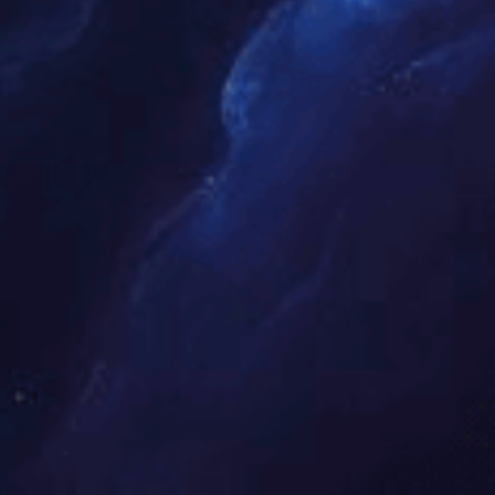
动
党99周年座谈会 暨学习党章活
光辉历程，歌颂中国共产党发展的伟大成就，继承和发扬党的光荣
模范作用，2020年7月2日下午，中共MILAN米兰体育·（
党走等系列纪念活动。