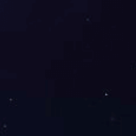
动
传统和优良作风，进一步强化党建在企业中的引领作用，提升党
中国）官方网站支部委员会举行了以“不忘初心，永葆共产党员艰