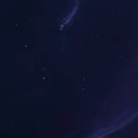
公司新闻
通知公告
视频新闻
工程案例
案例展示
慈善活动
慈善公益
党的建设
党建工作
公司工会
团队实力
领导班子